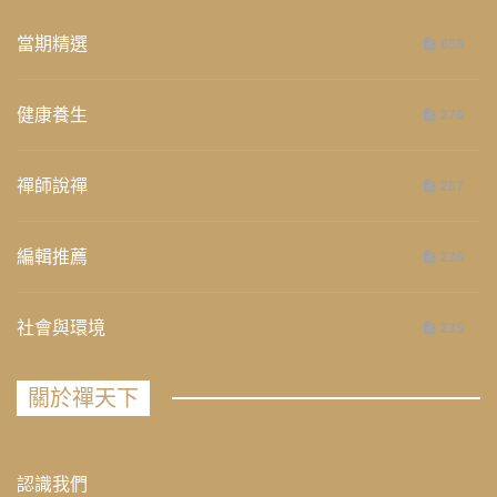
當期精選
658
健康養生
276
禪師說禪
267
編輯推薦
236
社會與環境
235
關於禪天下
認識我們