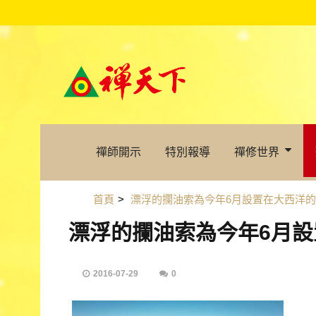
禪師開示
特別報導
禪修世界
首頁
>
漂浮的攔油索為今年6月設置在大西洋
漂浮的攔油索為今年6月
2016-07-29
0