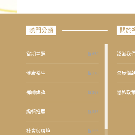
熱門分類
關於
當期精選
認識我
658
健康養生
會員條
276
禪師說禪
隱私政
267
編輯推薦
236
社會與環境
235