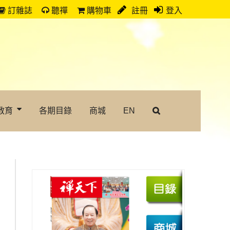
訂雜誌
聽禪
購物車
註冊
登入
教育
各期目錄
商城
EN