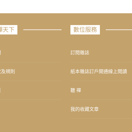
禪天下
數位服務
們
訂閱雜誌
款及規則
紙本雜誌訂戶開通線上閱讀
策
聽 禪
我的收藏文章