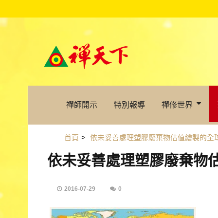
禪師開示
特別報導
禪修世界
首頁
>
依未妥善處理塑膠廢棄物估值繪製的全
依未妥善處理塑膠廢棄物
2016-07-29
0