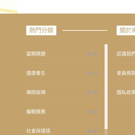
熱門分類
關於
當期精選
認識我
658
健康養生
會員條
276
禪師說禪
隱私政
267
編輯推薦
236
社會與環境
235