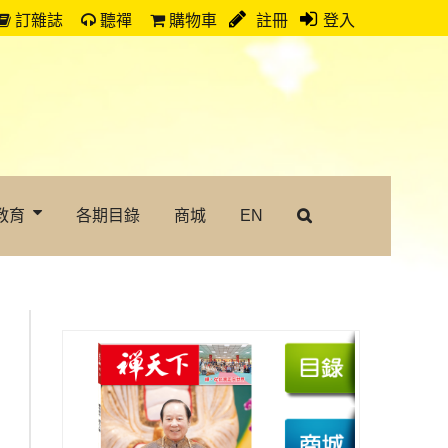
訂雜誌
聽禪
購物車
註冊
登入
教育
各期目錄
商城
EN