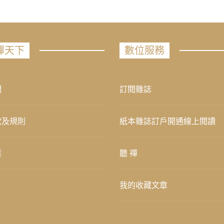
禪天下
數位服務
們
訂閱雜誌
款及規則
紙本雜誌訂戶開通線上閱讀
策
聽 禪
我的收藏文章