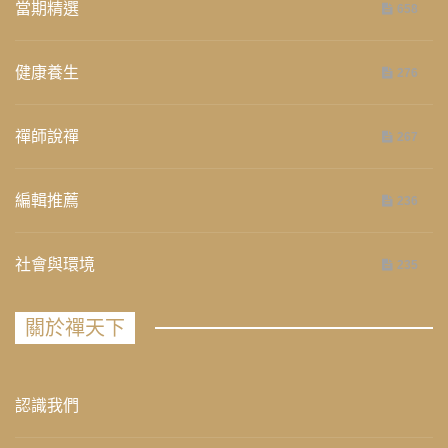
當期精選
658
健康養生
276
禪師說禪
267
編輯推薦
236
社會與環境
235
關於禪天下
認識我們