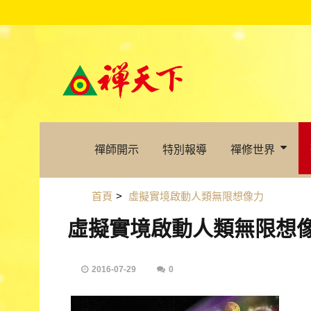
禪師開示
特別報導
禪修世界
首頁
>
虛擬實境啟動人類無限想像力
虛擬實境啟動人類無限想
2016-07-29
0