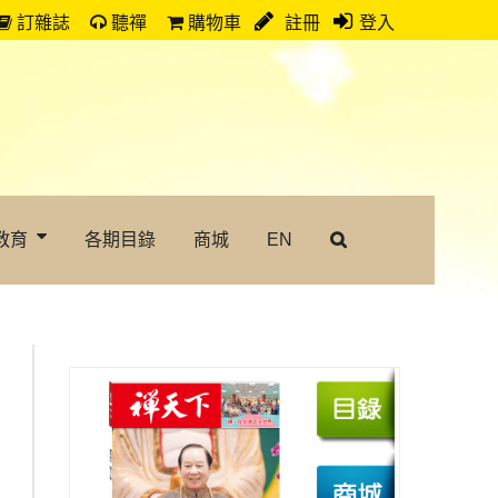
訂雜誌
聽禪
購物車
註冊
登入
教育
各期目錄
商城
EN