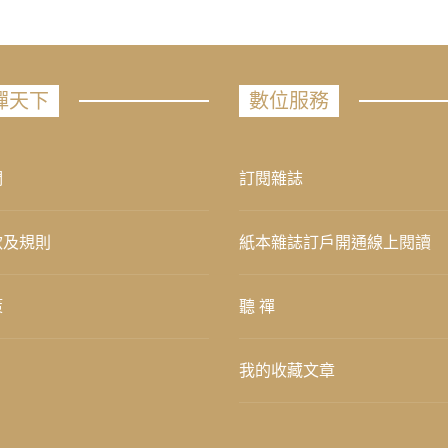
禪天下
數位服務
們
訂閱雜誌
款及規則
紙本雜誌訂戶開通線上閱讀
策
聽 禪
我的收藏文章