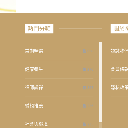
熱門分類
關於
當期精選
認識我
658
健康養生
會員條
276
禪師說禪
隱私政
267
編輯推薦
236
社會與環境
235