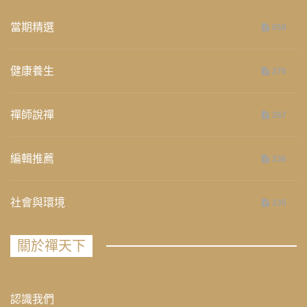
當期精選
658
健康養生
276
禪師說禪
267
編輯推薦
236
社會與環境
235
關於禪天下
認識我們