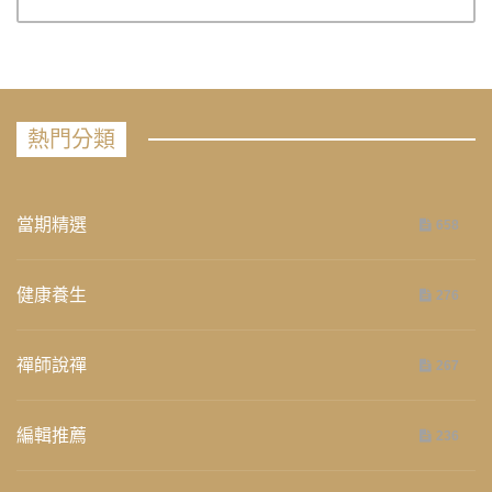
熱門分類
當期精選
658
健康養生
276
禪師說禪
267
編輯推薦
236