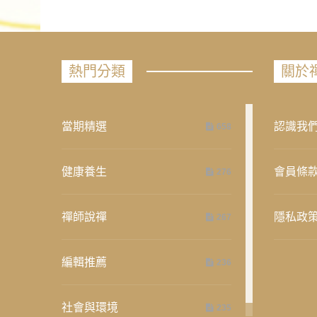
熱門分類
關於
當期精選
認識我
658
健康養生
會員條
276
禪師說禪
隱私政
267
編輯推薦
236
社會與環境
235