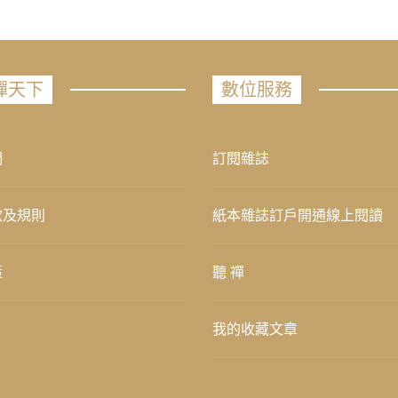
禪天下
數位服務
們
訂閱雜誌
款及規則
紙本雜誌訂戶開通線上閱讀
策
聽 禪
我的收藏文章