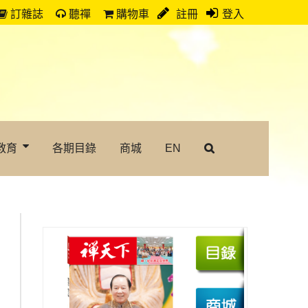
訂雜誌
聽禪
購物車
註冊
登入
教育
各期目錄
商城
EN