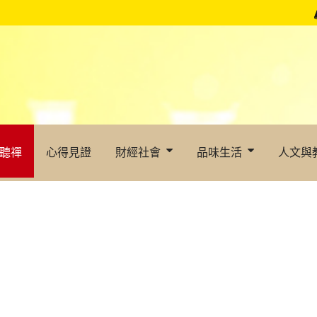
聽禪
心得見證
財經社會
品味生活
人文與