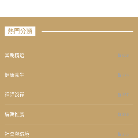
熱門分類
當期精選
658
健康養生
276
禪師說禪
267
編輯推薦
236
社會與環境
235