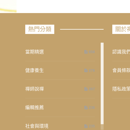
熱門分類
關於
當期精選
認識我
658
健康養生
會員條
276
禪師說禪
隱私政
267
編輯推薦
236
社會與環境
235