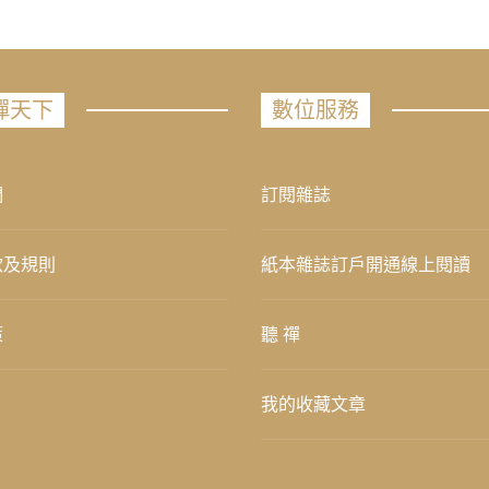
禪天下
數位服務
們
訂閱雜誌
款及規則
紙本雜誌訂戶開通線上閱讀
策
聽 禪
我的收藏文章