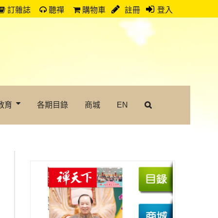
訂雜誌
聽禪
購物車
註冊
登入
教育
各期目錄
商城
EN