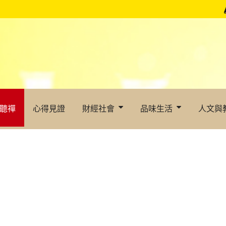
聽禪
心得見證
財經社會
品味生活
人文與