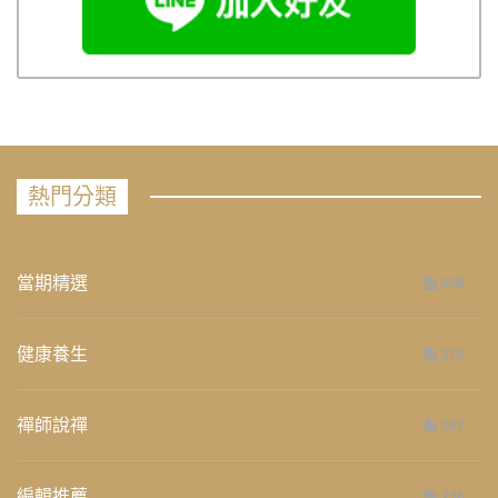
熱門分類
當期精選
658
健康養生
276
禪師說禪
267
編輯推薦
236