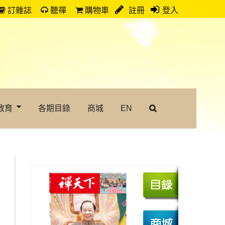
訂雜誌
聽禪
購物車
註冊
登入
教育
各期目錄
商城
EN