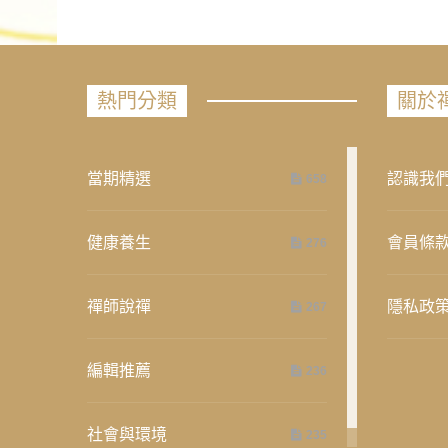
熱門分類
關於
當期精選
認識我
658
健康養生
會員條
276
禪師說禪
隱私政
267
編輯推薦
236
社會與環境
235