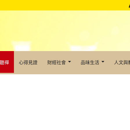
聽禪
心得見證
財經社會
品味生活
人文與