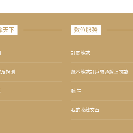
禪天下
數位服務
們
訂閱雜誌
款及規則
紙本雜誌訂戶開通線上閱讀
策
聽 禪
我的收藏文章