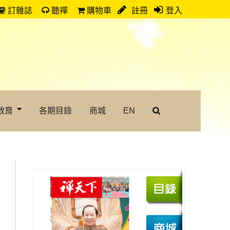
訂雜誌
聽禪
購物車
註冊
登入
教育
各期目錄
商城
EN