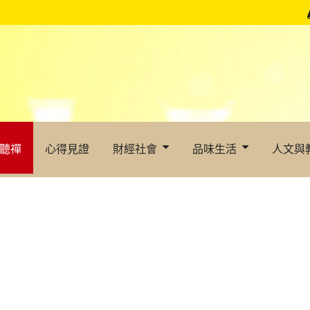
聽禪
心得見證
財經社會
品味生活
人文與