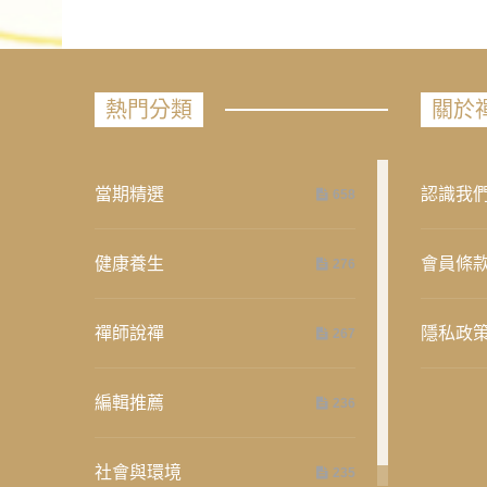
熱門分類
關於
當期精選
認識我
658
健康養生
會員條
276
禪師說禪
隱私政
267
編輯推薦
236
社會與環境
235