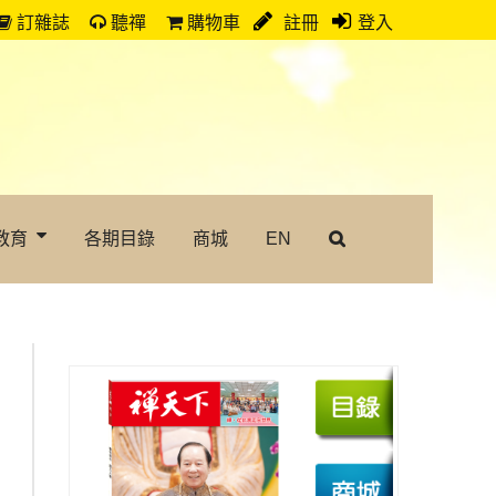
訂雜誌
聽禪
購物車
註冊
登入
教育
各期目錄
商城
EN