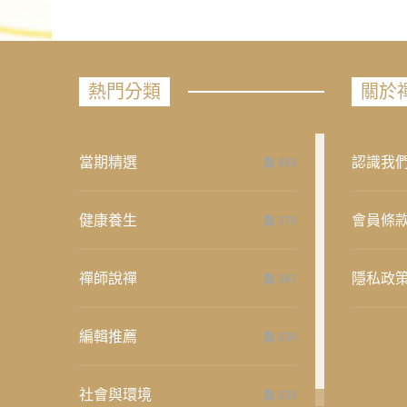
熱門分類
關於
當期精選
認識我
658
健康養生
會員條
276
禪師說禪
隱私政
267
編輯推薦
236
社會與環境
235