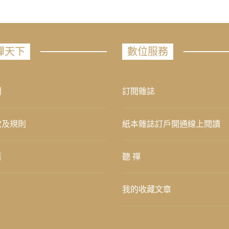
禪天下
數位服務
們
訂閱雜誌
款及規則
紙本雜誌訂戶開通線上閱讀
策
聽 禪
我的收藏文章