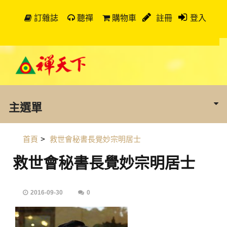
訂雜誌
聽禪
購物車
註冊
登入
主選單
首頁
>
救世會秘書長覺妙宗明居士
救世會秘書長覺妙宗明居士
2016-09-30
0