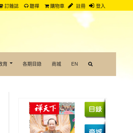
訂雜誌
聽禪
購物車
註冊
登入
教育
各期目錄
商城
EN