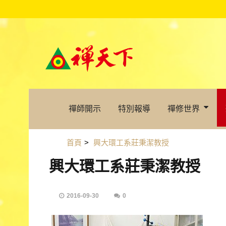
禪師開示
特別報導
禪修世界
首頁
>
興大環工系莊秉潔教授
興大環工系莊秉潔教授
2016-09-30
0