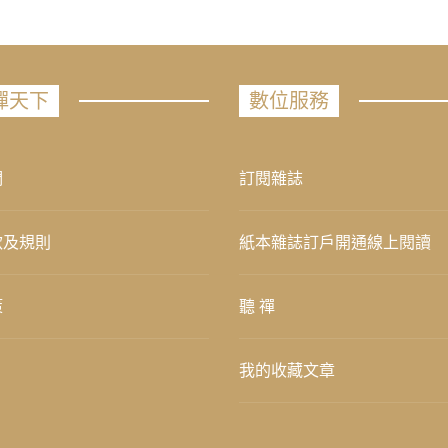
禪天下
數位服務
們
訂閱雜誌
款及規則
紙本雜誌訂戶開通線上閱讀
策
聽 禪
我的收藏文章