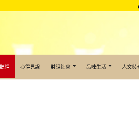
聽禪
心得見證
財經社會
品味生活
人文與