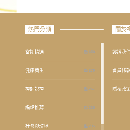
熱門分類
關於
當期精選
認識我
658
健康養生
會員條
276
禪師說禪
隱私政
267
編輯推薦
236
社會與環境
235