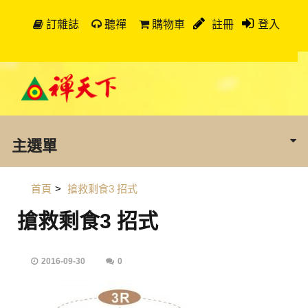
訂雜誌
聽禪
購物車
註冊
登入
主選單
首頁
>
搶救剩食3 招式
搶救剩食3 招式
2016-09-30
0