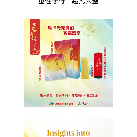
靈性修行 超凡入聖