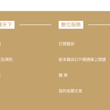
禪天下
數位服務
們
訂閱雜誌
款及規則
紙本雜誌訂戶開通線上閱讀
策
聽 禪
我的收藏文章