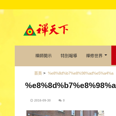
禪師開示
特別報導
禪修世界
首頁
>
%e8%8d%b7%e8%98%ad%e5%a4%a
%e8%8d%b7%e8%98%a
2016-09-30
0