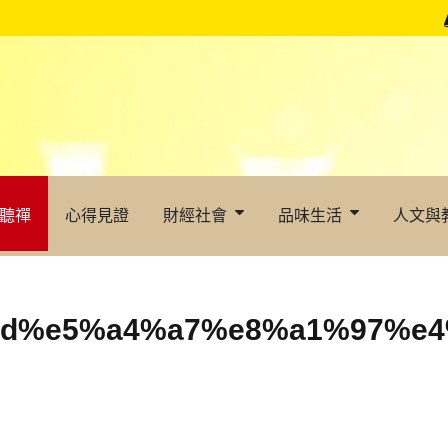
聽禪
心得見證
財經社會
品味生活
人文與
d%e5%a4%a7%e8%a1%97%e4