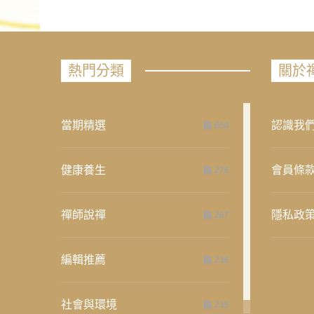
熱門分類
關於
當期精選
認識我
658
健康養生
會員條
276
禪師說禪
隱私政
267
編輯推薦
236
社會與環境
235