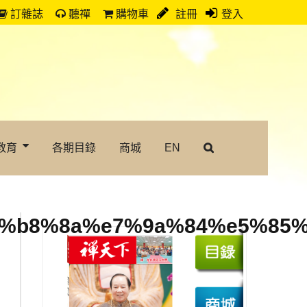
訂雜誌
聽禪
購物車
註冊
登入
教育
各期目錄
商城
EN
%b8%8a%e7%9a%84%e5%85%