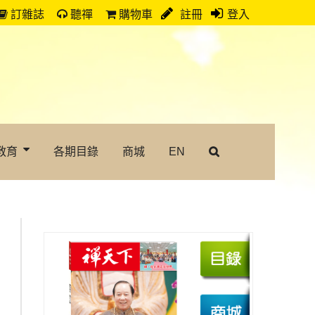
訂雜誌
聽禪
購物車
註冊
登入
教育
各期目錄
商城
EN