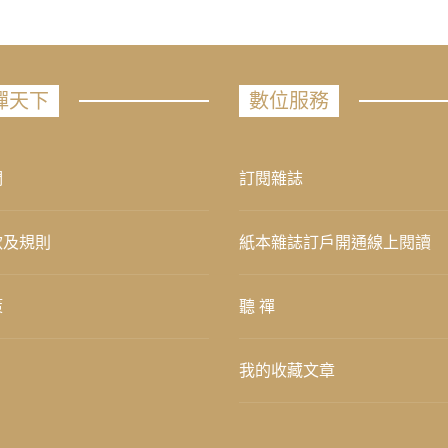
禪天下
數位服務
們
訂閱雜誌
款及規則
紙本雜誌訂戶開通線上閱讀
策
聽 禪
我的收藏文章