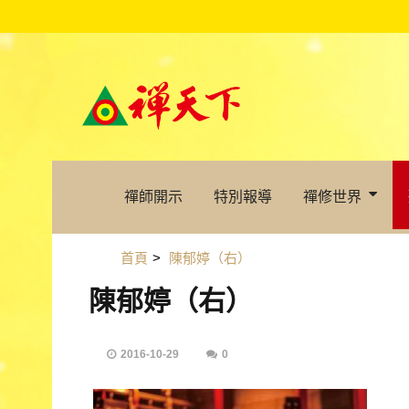
禪師開示
特別報導
禪修世界
首頁
>
陳郁婷（右）
陳郁婷（右）
2016-10-29
0