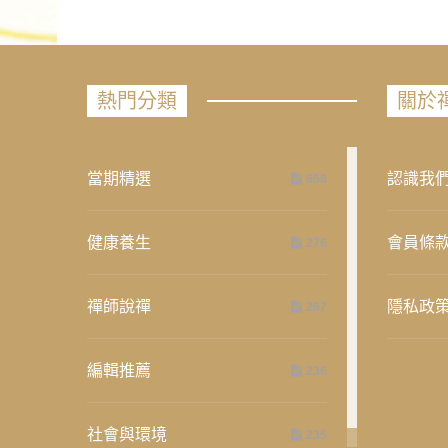
熱門分類
關於
當期精選
認識我
658
健康養生
會員條
276
禪師說禪
隱私政
267
編輯推薦
236
社會與環境
235