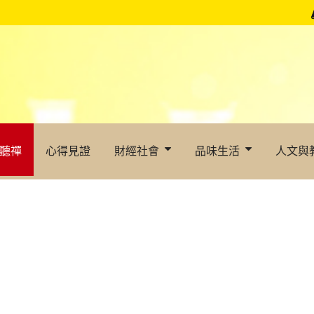
聽禪
心得見證
財經社會
品味生活
人文與