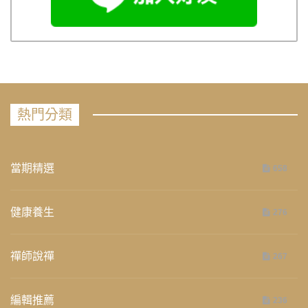
熱門分類
當期精選
658
健康養生
276
禪師說禪
267
編輯推薦
236