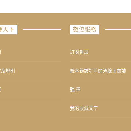
禪天下
數位服務
們
訂閱雜誌
款及規則
紙本雜誌訂戶開通線上閱讀
策
聽 禪
我的收藏文章