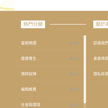
熱門分類
關於
當期精選
認識我
658
健康養生
會員條
276
禪師說禪
隱私政
267
編輯推薦
236
社會與環境
235