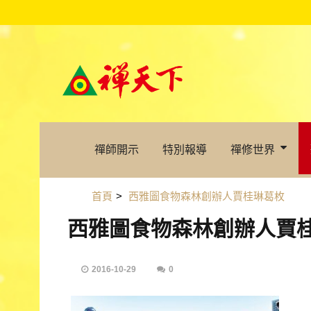
禪師開示
特別報導
禪修世界
首頁
>
西雅圖食物森林創辦人賈桂琳葛枚
西雅圖食物森林創辦人賈
2016-10-29
0