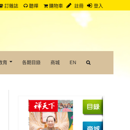
訂雜誌
聽禪
購物車
註冊
登入
教育
各期目錄
商城
EN