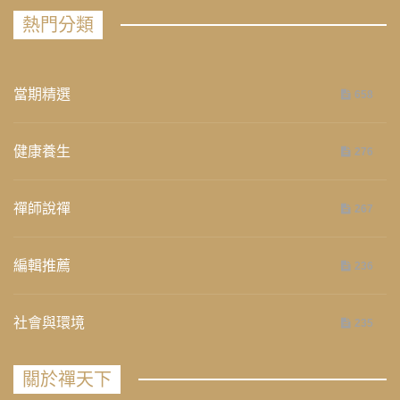
熱門分類
當期精選
658
健康養生
276
禪師說禪
267
編輯推薦
236
社會與環境
235
關於禪天下