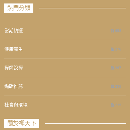
熱門分類
當期精選
658
健康養生
276
禪師說禪
267
編輯推薦
236
社會與環境
235
關於禪天下