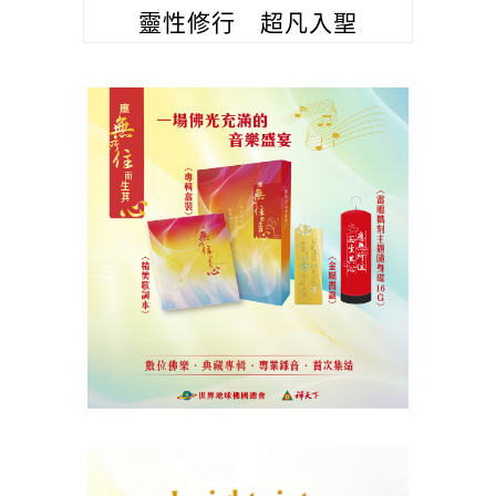
靈性修行 超凡入聖