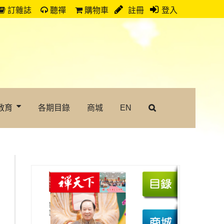
訂雜誌
聽禪
購物車
註冊
登入
教育
各期目錄
商城
EN