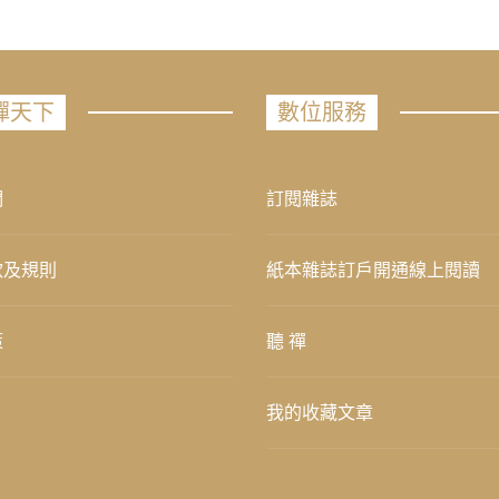
禪天下
數位服務
們
訂閱雜誌
款及規則
紙本雜誌訂戶開通線上閱讀
策
聽 禪
我的收藏文章