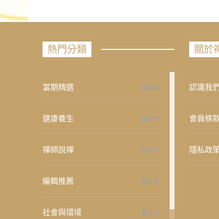
熱門分類
關於
當期精選
認識我
658
健康養生
會員條
276
禪師說禪
隱私政
267
編輯推薦
236
社會與環境
235