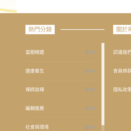
熱門分類
關於
當期精選
認識我
658
健康養生
會員條
276
禪師說禪
隱私政
267
編輯推薦
236
社會與環境
235