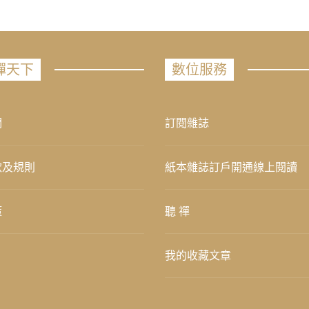
禪天下
數位服務
們
訂閱雜誌
款及規則
紙本雜誌訂戶開通線上閱讀
策
聽 禪
我的收藏文章