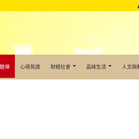
聽禪
心得見證
財經社會
品味生活
人文與