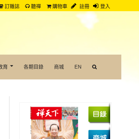
訂雜誌
聽禪
購物車
註冊
登入
教育
各期目錄
商城
EN