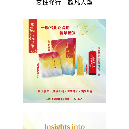
靈性修行 超凡入聖