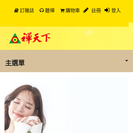
訂雜誌
聽禪
購物車
註冊
登入
主選單