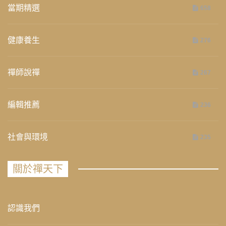
當期精選
658
健康養生
276
禪師說禪
267
編輯推薦
236
社會與環境
235
關於禪天下
認識我們