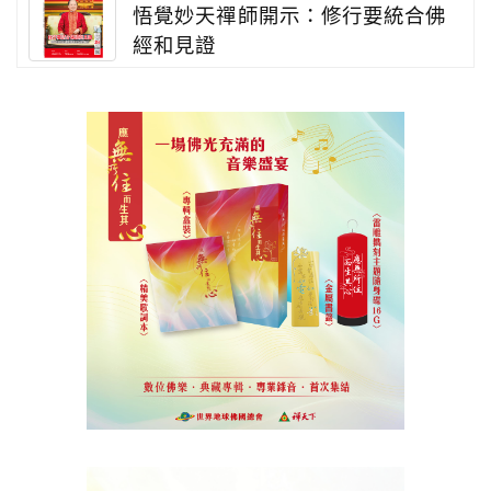
悟覺妙天禪師開示：修行要統合佛
經和見證