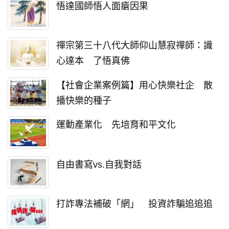
悟達國師悟人面瘡因果
禪宗第三十八代大師仰山慧寂禪師：識
心達本 了悟真佛
【社會企業案例篇】用心快樂社企 散
播快樂的種子
運動產業化 先培育和平文化
自由書寫vs.自我對話
打詐專法補破「網」 投資詐騙追追追