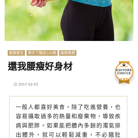
健康養生
禪天下雜誌143期
編輯推薦
還我腰瘦好身材
EDITORS
CHOICE
2017-02-03
一般人都喜好美食，除了吃進營養，也
容易攝取過多的熱量和廢棄物，導致疾
病與肥胖。如果能把體內多餘的濁氣排
出體外，就可以輕鬆減重，不必餓肚