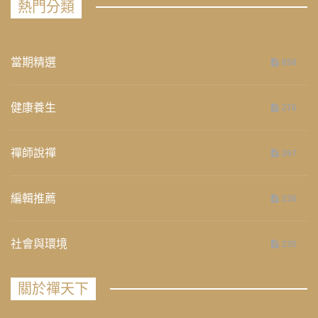
熱門分類
當期精選
658
健康養生
276
禪師說禪
267
編輯推薦
236
社會與環境
235
關於禪天下