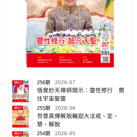
256期
2026-07
悟覺妙天禪師開示：靈性修行 嚮
往宇宙聖靈
255期
2026-06
世尊真傳解脫輪迴大法戒、定、
慧、解脫
254期
2026-05