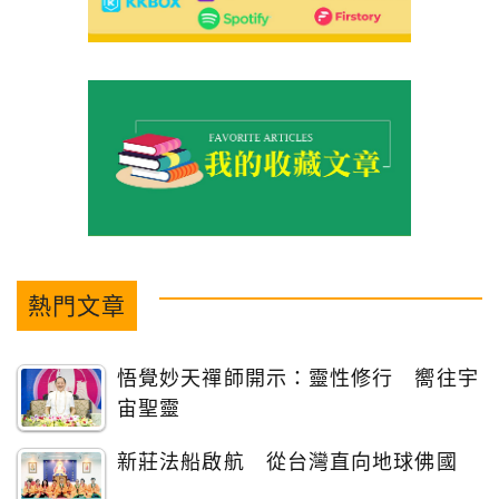
熱門文章
悟覺妙天禪師開示：靈性修行 嚮往宇
宙聖靈
新莊法船啟航 從台灣直向地球佛國