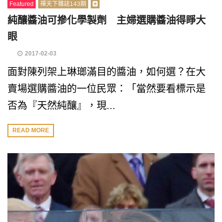
Featured
禪天下雜誌143期
純釀醬油可摻化學製劑 主婦選購醬油得睜大
眼
2017-02-03
面對陳列架上琳瑯滿目的醬油，如何選？在大
賣場選購醬油的一位民眾：「當然要看標示是
否為『天然純釀』，現...
READ MORE