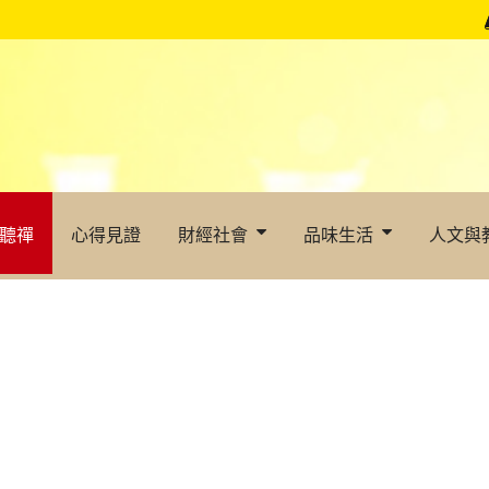
聽禪
心得見證
財經社會
品味生活
人文與