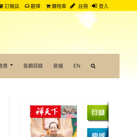
訂雜誌
聽禪
購物車
註冊
登入
教育
各期目錄
商城
EN