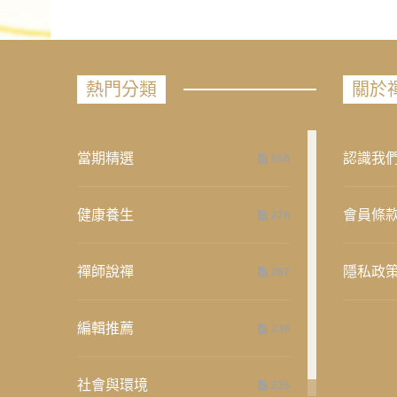
熱門分類
關於
當期精選
認識我
658
健康養生
會員條
276
禪師說禪
隱私政
267
編輯推薦
236
社會與環境
235