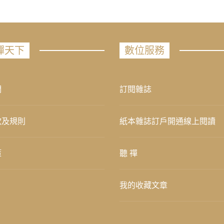
禪天下
數位服務
們
訂閱雜誌
款及規則
紙本雜誌訂戶開通線上閱讀
策
聽 禪
我的收藏文章