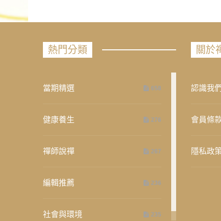
熱門分類
關於
當期精選
認識我
658
健康養生
會員條
276
禪師說禪
隱私政
267
編輯推薦
236
社會與環境
235