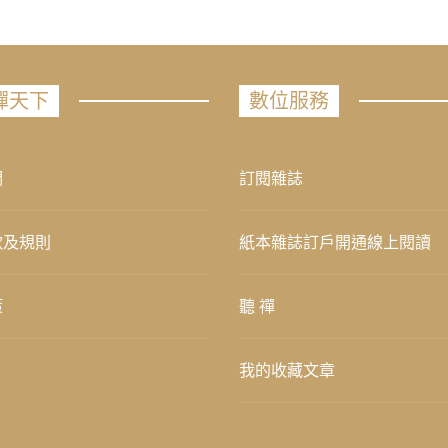
禪天下
數位服務
們
訂閱雜誌
款及規則
紙本雜誌訂戶開通線上閱讀
策
聽 禪
我的收藏文章