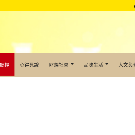
聽禪
心得見證
財經社會
品味生活
人文與