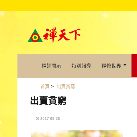
禪師開示
特別報導
禪修世界
首頁
>
出賣貧窮
出賣貧窮
2017-09-28