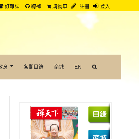
訂雜誌
聽禪
購物車
註冊
登入
教育
各期目錄
商城
EN