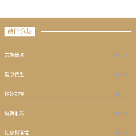
熱門分類
當期精選
658
健康養生
276
禪師說禪
267
編輯推薦
236
社會與環境
235