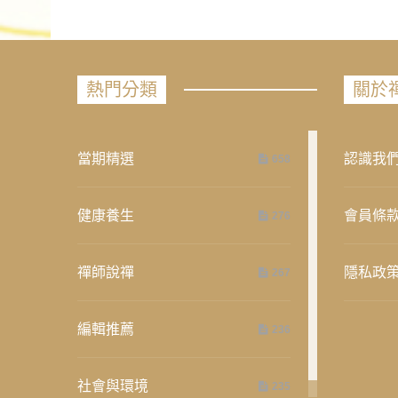
熱門分類
關於
當期精選
認識我
658
健康養生
會員條
276
禪師說禪
隱私政
267
編輯推薦
236
社會與環境
235