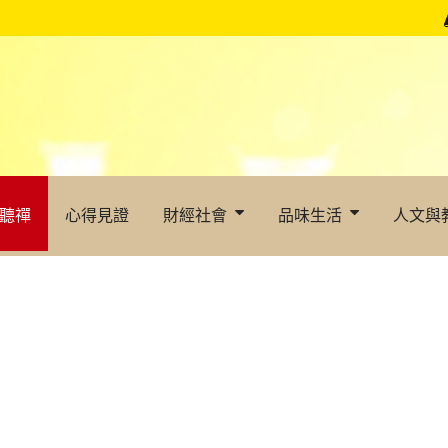
聽禪
心得見證
財經社會
品味生活
人文與