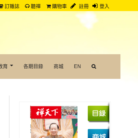
訂雜誌
聽禪
購物車
註冊
登入
教育
各期目錄
商城
EN