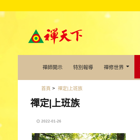
禪師開示
特別報導
禪修世界
首頁
>
禪定|上班族
禪定|上班族
2022-01-26