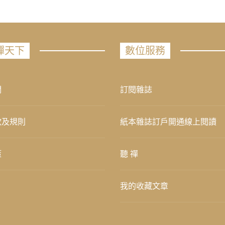
禪天下
數位服務
們
訂閱雜誌
款及規則
紙本雜誌訂戶開通線上閱讀
策
聽 禪
我的收藏文章