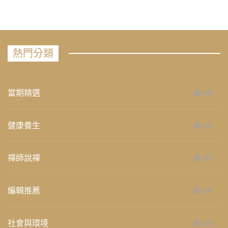
熱門分類
當期精選
658
健康養生
276
禪師說禪
267
編輯推薦
236
社會與環境
235