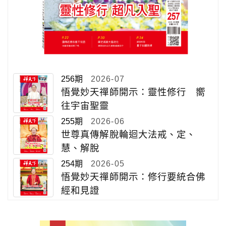
256期
2026-07
悟覺妙天禪師開示：靈性修行 嚮
往宇宙聖靈
255期
2026-06
世尊真傳解脫輪迴大法戒、定、
慧、解脫
254期
2026-05
悟覺妙天禪師開示：修行要統合佛
經和見證