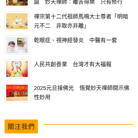
誕 妙天禪師：離苦得樂 只有修行
禪宗第十二代祖師馬鳴大士尊者「明暗
元不二 非取亦非離」
乾眼症、視神經發炎 中醫有一套
人民共創善業 台灣才有大福報
2025元旦接佛光 悟覺妙天禪師開示佛
性妙用
關注我們