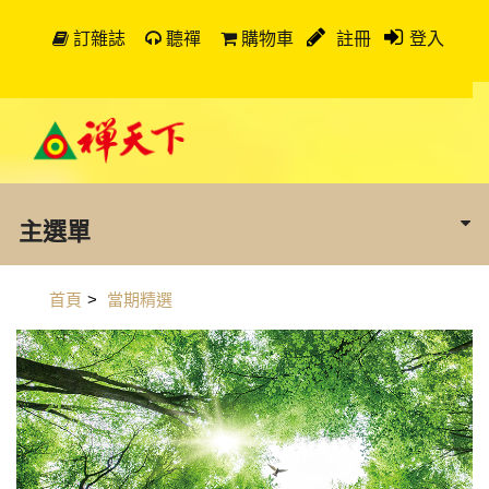
訂雜誌
聽禪
購物車
註冊
登入
主選單
首頁
>
當期精選