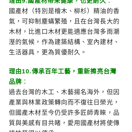
理由
9.
國產材帶來健康，也更耐久
：
國產材（特別是檜木、柳杉）精油的香
氣，可抑制塵蟎繁殖，且在台灣長大的
木材，比進口木材更能適應台灣多雨潮
溼的氣候，作為建築結構、室內建材、
生活器具，更為質優耐久。
理由
10.
傳承百年工藝，重新擦亮台灣
品牌
：
過去台灣的木工、木藝揚名海外，但因
產業與林業政策轉向而不復往日榮光，
但國產木材至今仍受許多匠師青睞，品
質與美感有目共睹，愛用國產材將使傳