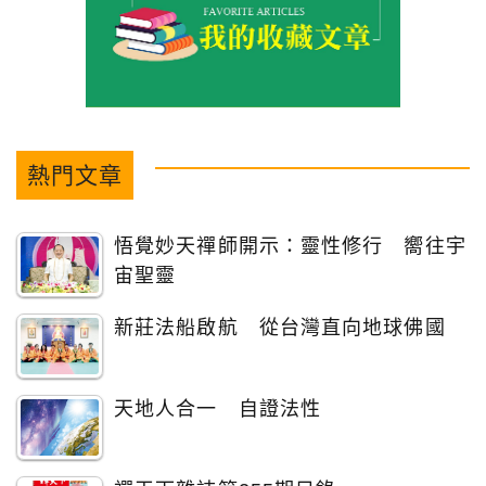
熱門文章
悟覺妙天禪師開示：靈性修行 嚮往宇
宙聖靈
新莊法船啟航 從台灣直向地球佛國
天地人合一 自證法性