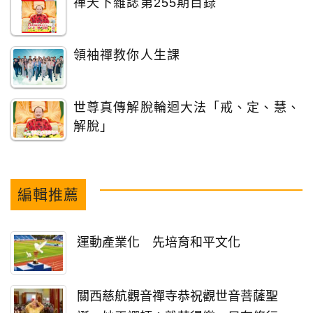
禪天下雜誌第255期目錄
領袖禪教你人生課
世尊真傳解脫輪迴大法「戒、定、慧、
解脫」
編輯推薦
運動產業化 先培育和平文化
關西慈航觀音禪寺恭祝觀世音菩薩聖