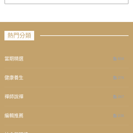
熱門分類
當期精選
658
健康養生
276
禪師說禪
267
編輯推薦
236