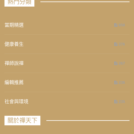
熱門分類
當期精選
658
健康養生
276
禪師說禪
267
編輯推薦
236
社會與環境
235
關於禪天下