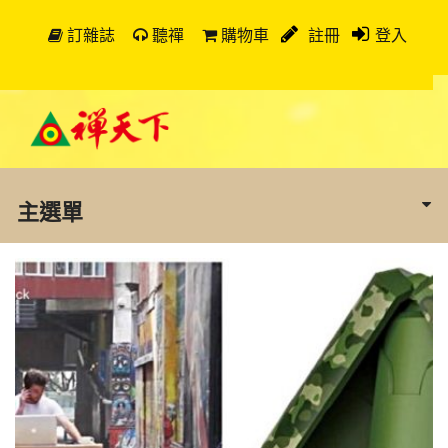
訂雜誌
聽禪
購物車
註冊
登入
主選單