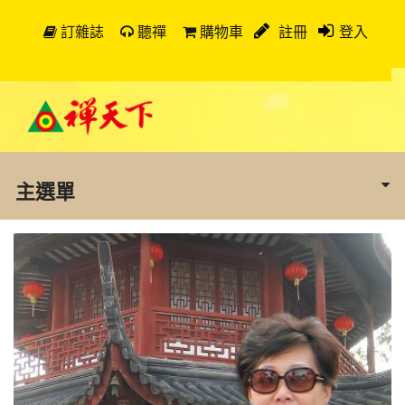
訂雜誌
聽禪
購物車
註冊
登入
主選單