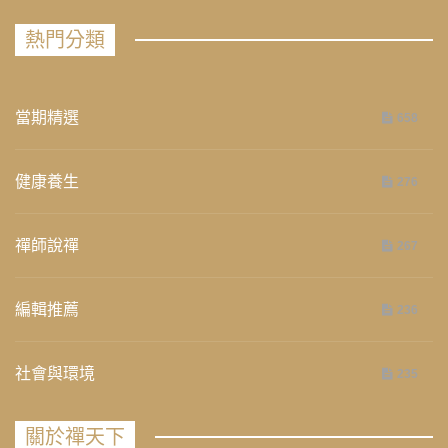
熱門分類
當期精選
658
健康養生
276
禪師說禪
267
編輯推薦
236
社會與環境
235
關於禪天下