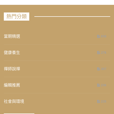
熱門分類
當期精選
658
健康養生
276
禪師說禪
267
編輯推薦
236
社會與環境
235