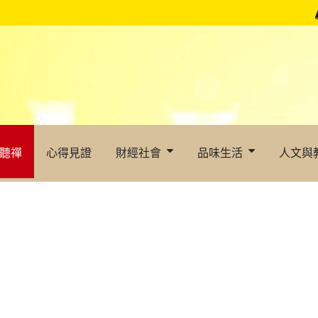
聽禪
心得見證
財經社會
品味生活
人文與