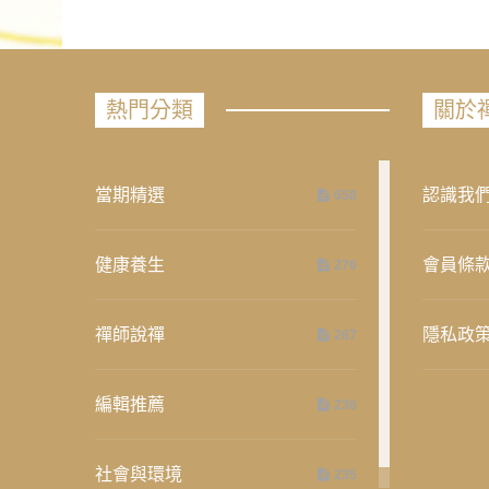
熱門分類
關於
當期精選
認識我
658
健康養生
會員條
276
禪師說禪
隱私政
267
編輯推薦
236
社會與環境
235