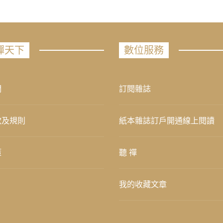
禪天下
數位服務
們
訂閱雜誌
款及規則
紙本雜誌訂戶開通線上閱讀
策
聽 禪
我的收藏文章