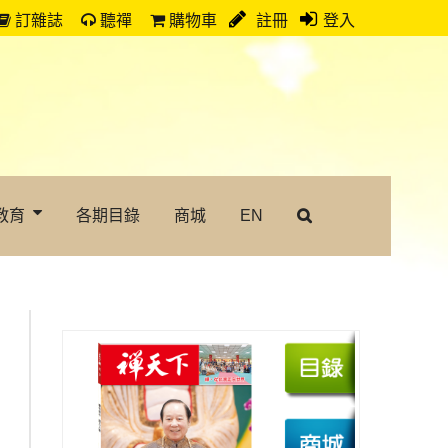
訂雜誌
聽禪
購物車
註冊
登入
教育
各期目錄
商城
EN