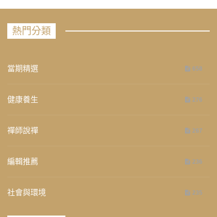
熱門分類
當期精選
658
健康養生
276
禪師說禪
267
編輯推薦
236
社會與環境
235