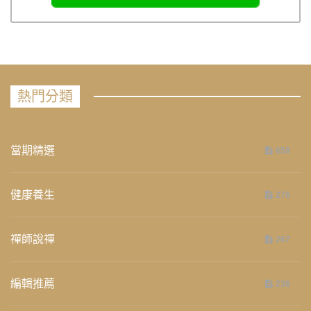
熱門分類
當期精選
658
健康養生
276
禪師說禪
267
編輯推薦
236