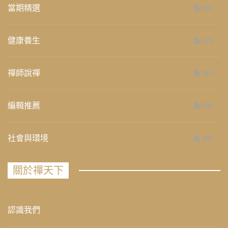
當期精選
658
健康養生
276
禪師說禪
267
編輯推薦
236
社會與環境
235
關於禪天下
認識我們