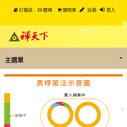
訂雜誌
聽禪
購物車
註冊
登入
主選單