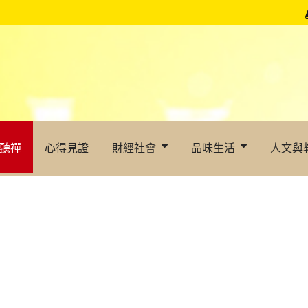
聽禪
心得見證
財經社會
品味生活
人文與