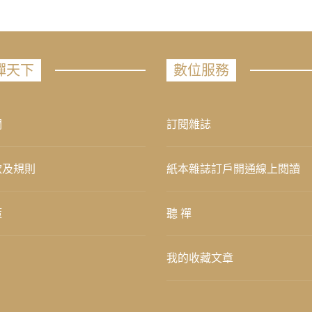
禪天下
數位服務
們
訂閱雜誌
款及規則
紙本雜誌訂戶開通線上閱讀
策
聽 禪
我的收藏文章