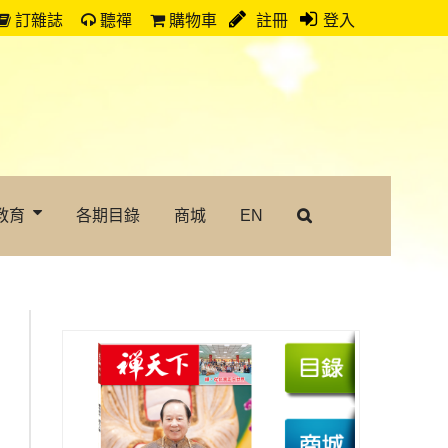
訂雜誌
聽禪
購物車
註冊
登入
教育
各期目錄
商城
EN