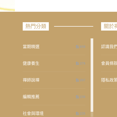
熱門分類
關於
當期精選
認識我
658
健康養生
會員條
276
禪師說禪
隱私政
267
編輯推薦
236
社會與環境
235