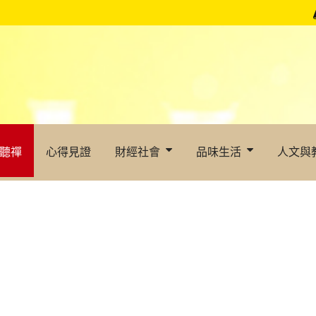
聽禪
心得見證
財經社會
品味生活
人文與