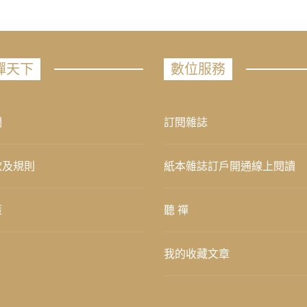
禪天下
數位服務
們
訂閱雜誌
款及規則
紙本雜誌訂戶開通線上閱讀
策
聽 禪
我的收藏文章