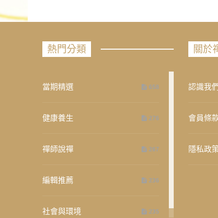
熱門分類
關於
當期精選
認識我
658
健康養生
會員條
276
禪師說禪
隱私政
267
編輯推薦
236
社會與環境
235