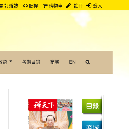
訂雜誌
聽禪
購物車
註冊
登入
教育
各期目錄
商城
EN