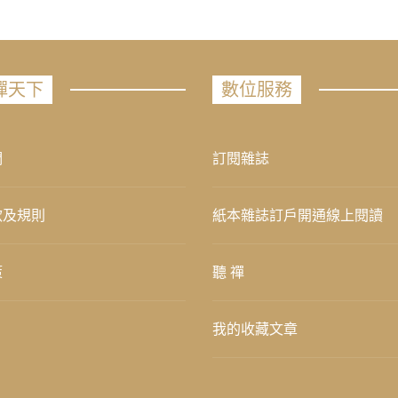
禪天下
數位服務
們
訂閱雜誌
款及規則
紙本雜誌訂戶開通線上閱讀
策
聽 禪
我的收藏文章