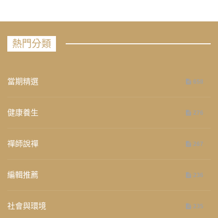
熱門分類
當期精選
658
健康養生
276
禪師說禪
267
編輯推薦
236
社會與環境
235