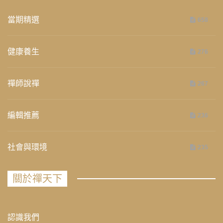
當期精選
658
健康養生
276
禪師說禪
267
編輯推薦
236
社會與環境
235
關於禪天下
認識我們