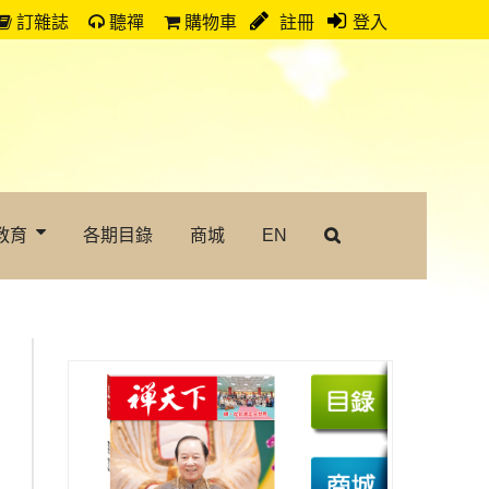
訂雜誌
聽禪
購物車
註冊
登入
教育
各期目錄
商城
EN