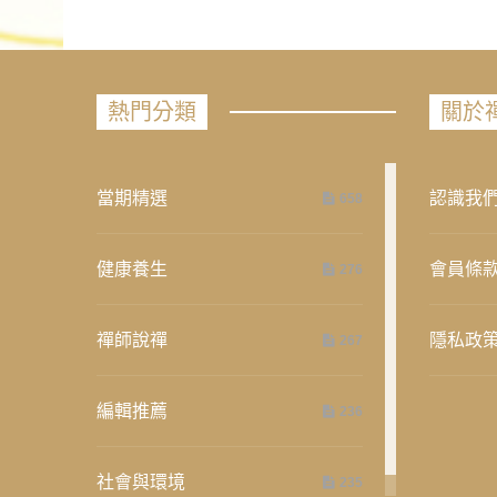
熱門分類
關於
當期精選
認識我
658
健康養生
會員條
276
禪師說禪
隱私政
267
編輯推薦
236
社會與環境
235