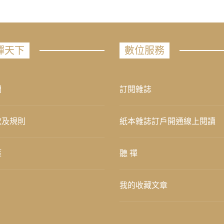
禪天下
數位服務
們
訂閱雜誌
款及規則
紙本雜誌訂戶開通線上閱讀
策
聽 禪
我的收藏文章